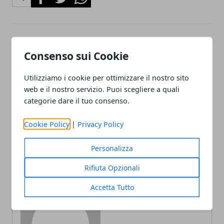
Articolo Precedente
Articolo Successivo
Consenso sui Cookie
Inquinamento marino:
Cos’è il Tap: definizione,
trovato morto un
vantaggi e controversie
Utilizziamo i cookie per ottimizzare il nostro sito
capodoglio con 6 kg di
web e il nostro servizio. Puoi scegliere a quali
plastica nello stomaco
categorie dare il tuo consenso.
Cookie Policy
|
Privacy Policy
Personalizza
Rifiuta Opzionali
Redazione
Accetta Tutto