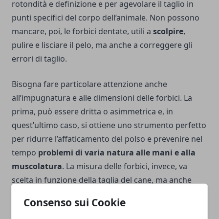
rotondità e definizione e per agevolare il taglio in
punti specifici del corpo dell’animale. Non possono
mancare, poi, le forbici dentate, utili a
scolpire
,
pulire e lisciare il pelo, ma anche a correggere gli
errori di taglio.
Bisogna fare particolare attenzione anche
all’impugnatura e alle dimensioni delle forbici. La
prima, può essere dritta o asimmetrica e, in
quest’ultimo caso, si ottiene uno strumento perfetto
per ridurre l’affaticamento del polso e prevenire nel
tempo
problemi di varia natura alle mani e alla
muscolatura
. La misura delle forbici, invece, va
scelta in funzione della taglia del cane, ma anche
dalla lunghezza del pelo e dall’utilizzo che si andrà a
Consenso sui Cookie
farne. Infine, citiamo le
forbici per mancini e quelle