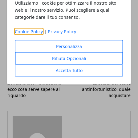
anallergiche
realizzate esclusivamente in cobalto.
Utilizziamo i cookie per ottimizzare il nostro sito
web e il nostro servizio. Puoi scegliere a quali
categorie dare il tuo consenso.
Cookie Policy
|
Privacy Policy
Facebook
Twitter
Whatsapp
Personalizza
Rifiuta Opzionali
Accetta Tutto
Articolo Precedente
Articolo Successivo
Condizionatori industriali:
La scelta del casco
ecco cosa serve sapere al
antinfortunistico: quale
riguardo
acquistare