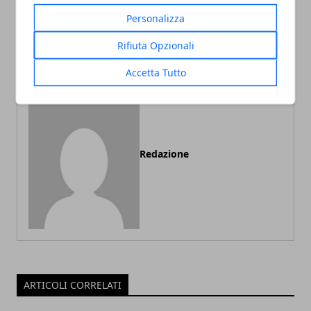
Articolo Precedente
Articolo Successivo
Personalizza
Amianto: un potenziale
Energia dalle alghe: a che
pericolo invisibile
punto siamo oggi?
Rifiuta Opzionali
Accetta Tutto
Redazione
ARTICOLI CORRELATI