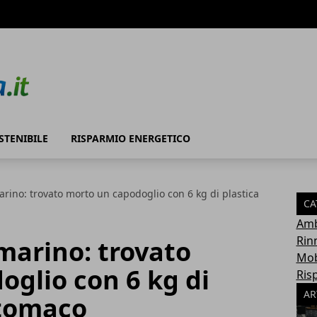
STENIBILE
RISPARMIO ENERGETICO
ino: trovato morto un capodoglio con 6 kg di plastica
CA
Amb
Rin
arino: trovato
Mob
glio con 6 kg di
Ris
AR
stomaco