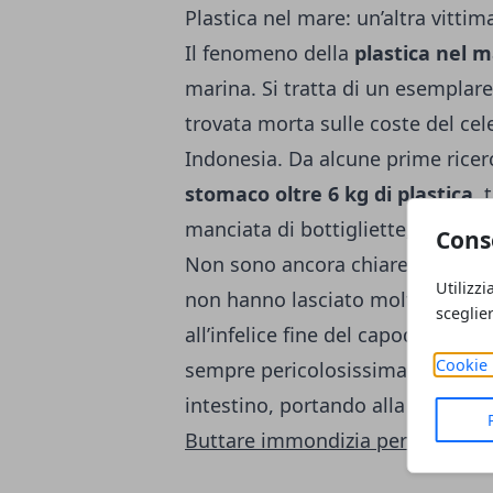
Plastica nel mare: un’altra vittim
Il fenomeno della
plastica nel 
marina. Si tratta di un esemplare
trovata morta sulle coste del ce
Indonesia. Da alcune prime ricer
stomaco oltre 6 kg di plastica
, 
manciata di bottigliette, infradit
Cons
Non sono ancora chiare le cause e
Utilizzi
non hanno lasciato molti dubbi: 
sceglie
all’infelice fine del capodoglio. I
Cookie 
sempre pericolosissima per gli 
intestino, portando alla denutriz
Buttare immondizia per strada: ec