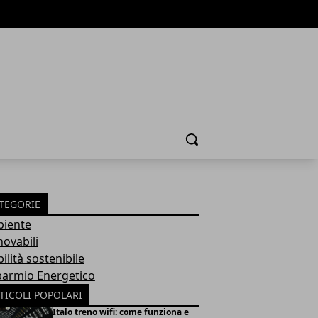
Cerca
TEGORIE
iente
novabili
ilità sostenibile
parmio Energetico
TICOLI POPOLARI
Italo treno wifi: come funziona e