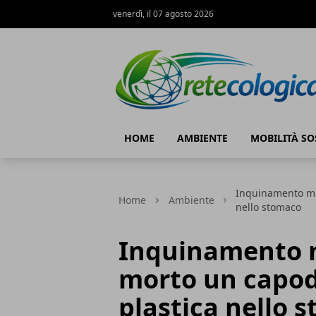
venerdì, il 07 agosto 2026
Rete ecologica
HOME
AMBIENTE
MOBILITÀ SO
Inquinamento mar
Home
Ambiente
nello stomaco
Inquinamento m
morto un capodo
plastica nello 