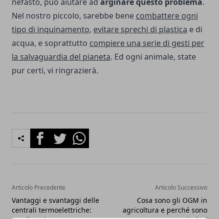
nefasto, può aiutare ad
arginare questo problema
.
Nel nostro piccolo, sarebbe bene
combattere ogni
tipo di inquinamento
,
evitare sprechi di plastica
e di
acqua, e soprattutto
compiere una serie di gesti per
la salvaguardia del pianeta
. Ed ogni animale, state
pur certi, vi ringrazierà.
Facebook
Twitter
Whatsapp
Articolo Precedente
Articolo Successivo
Vantaggi e svantaggi delle
Cosa sono gli OGM in
centrali termoelettriche:
agricoltura e perché sono