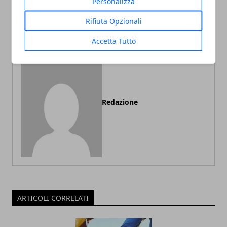
Personalizza
Pannelli solari con
Le 5 meraviglie naturali
accumulo: funzionamento
più belle d’Italia
Rifiuta Opzionali
e costi
Accetta Tutto
Redazione
ARTICOLI CORRELATI