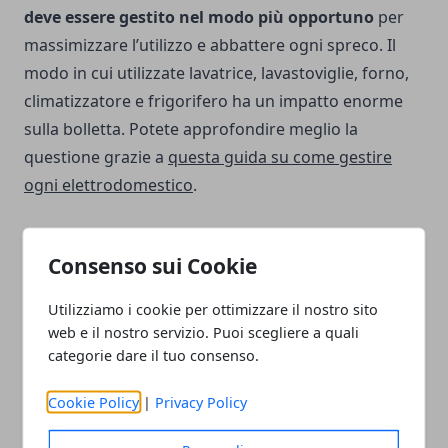
deve essere gestito nel modo più opportuno
per
massimizzare l’utilizzo e abbattere ogni spreco. Il
modo in cui utilizzate lavatrice, lavastoviglie, forno,
climatizzatore e frigorifero ha un impatto enorme
sulla bolletta. Potete approfondire meglio la
questione grazie a
questa guida su come gestire
ogni elettrodomestico
.
Consenso sui Cookie
Utilizziamo i cookie per ottimizzare il nostro sito
Facebook
Twitter
Whatsapp
web e il nostro servizio. Puoi scegliere a quali
categorie dare il tuo consenso.
Cookie Policy
|
Privacy Policy
Articolo Precedente
Articolo Successivo