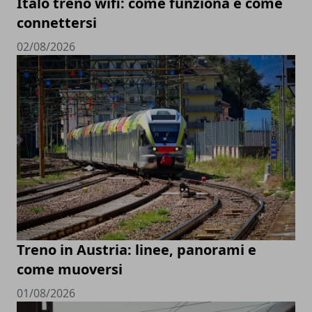
Italo treno wifi: come funziona e come
connettersi
02/08/2026
Treno in Austria: linee, panorami e
come muoversi
01/08/2026