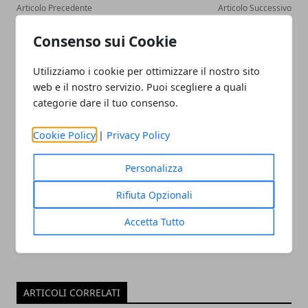
Articolo Precedente
Articolo Successivo
Pale eoliche: come
Spreco di cibo: quanto è
Consenso sui Cookie
funzionano, cosa sono e i
diffuso e come ridurlo in
loro vantaggi
casa
Utilizziamo i cookie per ottimizzare il nostro sito
web e il nostro servizio. Puoi scegliere a quali
categorie dare il tuo consenso.
Cookie Policy
|
Privacy Policy
Redazione
Personalizza
Rifiuta Opzionali
Accetta Tutto
ARTICOLI CORRELATI