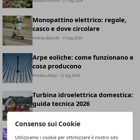
Fabiana Fissore
- 21 lug 2026
Monopattino elettrico: regole,
casco e dove circolare
Andrea Bianchi
- 15 lug 2026
Arpe eoliche: come funzionano e
cosa producono
Annalisa Biasi
- 12 lug 2026
Turbina idroelettrica domestica:
guida tecnica 2026
Fabiana Fissore
- 09 lug 2026
Consenso sui Cookie
Tappi di plastica: dove portarli e
Utilizziamo i cookie per ottimizzare il nostro sito