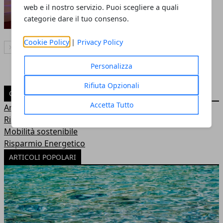
perché
web e il nostro servizio. Puoi scegliere a quali
Andrea Bianchi
- 07 lug 2026
categorie dare il tuo consenso.
Cookie Policy
|
Privacy Policy
Articolo Successivo
Personalizza
Rifiuta Opzionali
CATEGORIE
Accetta Tutto
Ambiente
Rinnovabili
Mobilità sostenibile
Risparmio Energetico
ARTICOLI POPOLARI